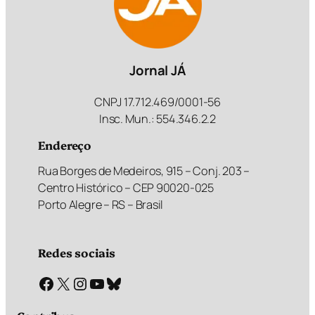
Jornal JÁ
CNPJ 17.712.469/0001-56
Insc. Mun.: 554.346.2.2
Endereço
Rua Borges de Medeiros, 915 – Conj. 203 –
Centro Histórico – CEP 90020-025
Porto Alegre – RS – Brasil
Redes sociais
Facebook
X
Instagram
Youtube
Bluesky