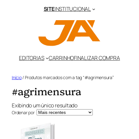
Pular
SITE
INSTITUCIONAL
para
o
conteúdo
EDITORIAS
CARRINHO
FINALIZAR COMPRA
Início
/ Produtos marcados com a tag “#agrimensura”
#agrimensura
Exibindo um único resultado
Ordenar por