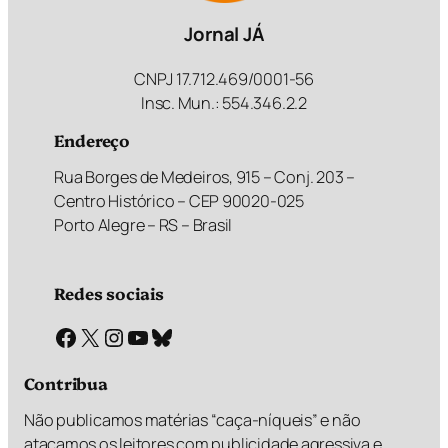
Jornal JÁ
CNPJ 17.712.469/0001-56
Insc. Mun.: 554.346.2.2
Endereço
Rua Borges de Medeiros, 915 – Conj. 203 –
Centro Histórico – CEP 90020-025
Porto Alegre – RS – Brasil
Redes sociais
Facebook
X
Instagram
Youtube
Bluesky
Contribua
Não publicamos matérias “caça-níqueis” e não
atacamos os leitores com publicidade agressiva e