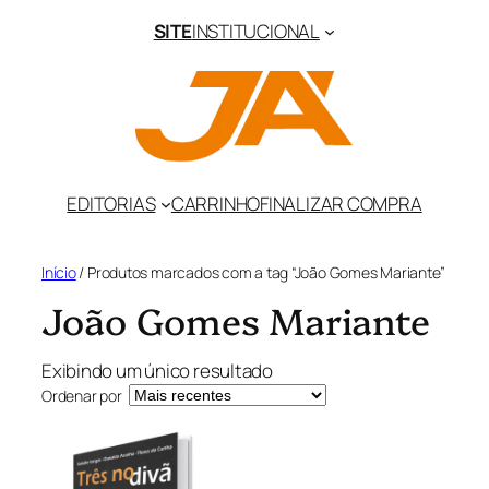
Pular
SITE
INSTITUCIONAL
para
o
conteúdo
EDITORIAS
CARRINHO
FINALIZAR COMPRA
Início
/ Produtos marcados com a tag “João Gomes Mariante”
João Gomes Mariante
Exibindo um único resultado
Ordenar por