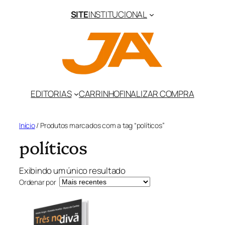
Pular
SITE
INSTITUCIONAL
para
o
conteúdo
EDITORIAS
CARRINHO
FINALIZAR COMPRA
Início
/ Produtos marcados com a tag “políticos”
políticos
Exibindo um único resultado
Ordenar por