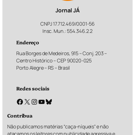
Jornal JÁ
CNPJ 17.712.469/0001-56
Insc. Mun.: 554.346.2.2
Endereço
Rua Borges de Medeiros, 915 – Conj. 203 –
Centro Histórico – CEP 90020-025
Porto Alegre – RS – Brasil
Redes sociais
Facebook
X
Instagram
Youtube
Bluesky
Contribua
Não publicamos matérias “caça-níqueis” e não
atacamos os leitores com publicidade agressiva e