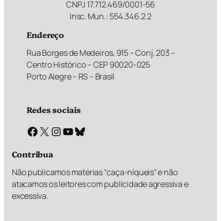
CNPJ 17.712.469/0001-56
Insc. Mun.: 554.346.2.2
Endereço
Rua Borges de Medeiros, 915 – Conj. 203 –
Centro Histórico – CEP 90020-025
Porto Alegre – RS – Brasil
Redes sociais
Facebook
X
Instagram
Youtube
Bluesky
Contribua
Não publicamos matérias “caça-níqueis” e não
atacamos os leitores com publicidade agressiva e
excessiva.