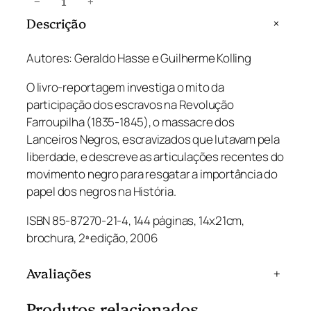
L
−
+
a
Descrição
+
n
c
Autores: Geraldo Hasse e Guilherme Kolling
e
O livro-reportagem investiga o mito da
i
participação dos escravos na Revolução
r
Farroupilha (1835-1845), o massacre dos
o
Lanceiros Negros, escravizados que lutavam pela
s
liberdade, e descreve as articulações recentes do
N
movimento negro para resgatar a importância do
e
papel dos negros na História.
g
r
ISBN 85-87270-21-4, 144 páginas, 14x21cm,
o
brochura, 2ª edição, 2006
s
q
Avaliações
+
u
a
Produtos relacionados