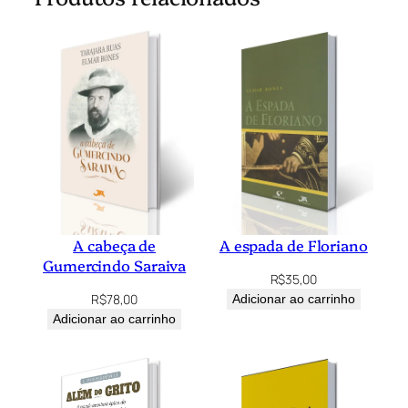
n
t
i
d
a
d
e
A cabeça de
A espada de Floriano
Gumercindo Saraiva
R$
35,00
R$
78,00
Adicionar ao carrinho
Adicionar ao carrinho