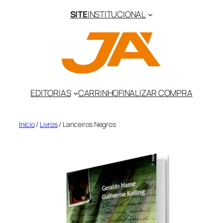
Pular
SITE
INSTITUCIONAL
para
o
conteúdo
EDITORIAS
CARRINHO
FINALIZAR COMPRA
Início
/
Livros
/ Lanceiros Negros