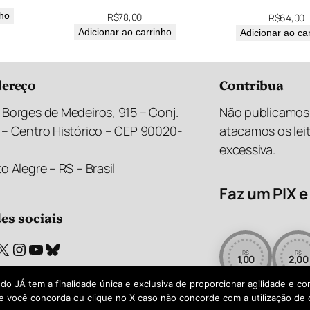
nho
R$
78,00
R$
64,00
Adicionar ao carrinho
Adicionar ao ca
ereço
Contribua
 Borges de Medeiros, 915 – Conj.
Não publicamos 
 – Centro Histórico – CEP 90020-
atacamos os lei
excessiva.
o Alegre – RS – Brasil
Faz um PIX e 
es sociais
X
Instagram
Youtube
Bluesky
R$
R$
1,00
2,00
 do JÁ tem a finalidade única e exclusiva de proporcionar agilidade e c
e você concorda ou clique no X caso não concorde com a utilização de 