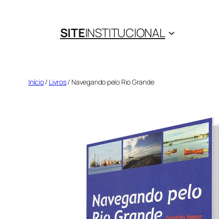
Pular
para
SITE
INSTITUCIONAL
o
conteúdo
Início
/
Livros
/ Navegando pelo Rio Grande