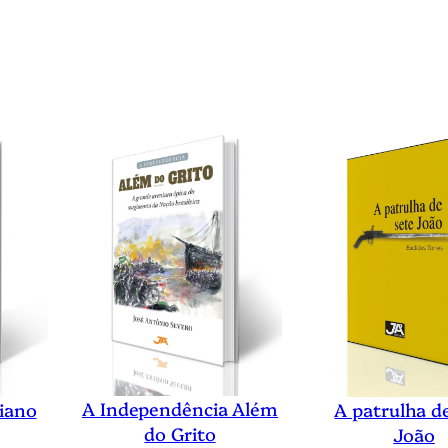
A Independência Além
riano
A patrulha d
do Grito
João