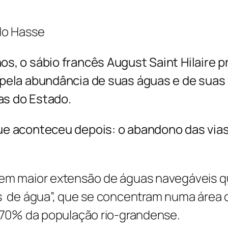
R
i
ldo Hasse
o
G
os, o sábio francês August Saint Hilaire 
r
 pela abundância de suas águas e de suas
a
as do Estado.
n
ue aconteceu depois: o abandono das vias
d
e
q
tem maior extensão de águas navegáveis qu
u
as de água”, que se concentram numa área
a
e 70% da população rio-grandense.
n