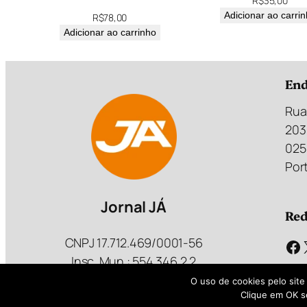
R$
35,00
Adicionar ao carri
R$
78,00
Adicionar ao carrinho
End
Rua
203
025
Port
Jornal JÁ
Red
CNPJ 17.712.469/0001-56
Facebook
Insc. Mun.: 554.346.2.2
O uso de cookies pelo site
Clique em OK s