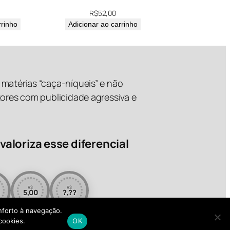
R$
52,00
rrinho
Adicionar ao carrinho
matérias “caça-níqueis” e não
tores com publicidade agressiva e
valoriza esse diferencial
R$
R$
5,00
?,??
onforto à navegação.
cookies.
OK