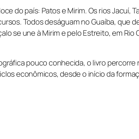
t
ce do país: Patos e Mirim. Os rios Jacuí, T
i
 cursos. Todos deságuam no Guaíba, que 
d
alo se une à Mirim e pelo Estreito, em Rio
a
d
gráfica pouco conhecida, o livro percorre 
e
iclos econômicos, desde o início da forma