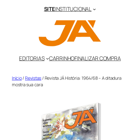
Pular
SITE
INSTITUCIONAL
para
o
conteúdo
EDITORIAS
CARRINHO
FINALIZAR COMPRA
Início
/
Revistas
/ Revista JÁ História: 1964/68 – A ditadura
mostra sua cara