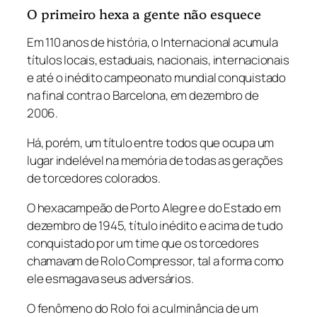
i
O primeiro hexa a gente não esquece
m
Em 110 anos de história, o Internacional acumula
e
títulos locais, estaduais, nacionais, internacionais
f
e até o inédito campeonato mundial conquistado
a
na final contra o Barcelona, em dezembro de
b
2006.
u
l
Há, porém, um título entre todos que ocupa um
o
lugar indelével na memória de todas as gerações
s
de torcedores colorados.
o
q
O hexacampeão de Porto Alegre e do Estado em
u
dezembro de 1945, título inédito e acima de tudo
a
conquistado por um time que os torcedores
n
chamavam de Rolo Compressor, tal a forma como
t
ele esmagava seus adversários.
i
O fenômeno do Rolo foi a culminância de um
d