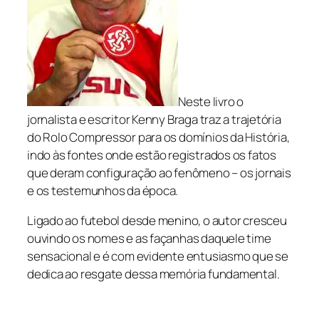
r
4
e
a
5
s
:
,
s
R
0
o
r
$
0
–
6
.
Neste livro o
m
0
jornalista e escritor Kenny Braga traz a trajetória
e
,
do Rolo Compressor para os domínios da História,
m
0
indo às fontes onde estão registrados os fatos
ó
que deram configuração ao fenômeno – os jornais
0
r
e os testemunhos da época.
.
i
a
Ligado ao futebol desde menino, o autor cresceu
d
ouvindo os nomes e as façanhas daquele time
e
sensacional e é com evidente entusiasmo que se
u
dedica ao resgate dessa memória fundamental.
m
t