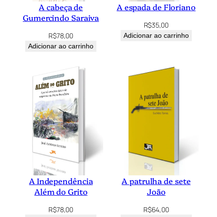
A cabeça de
A espada de Floriano
Gumercindo Saraiva
R$
35,00
R$
78,00
Adicionar ao carrinho
Adicionar ao carrinho
A Independência
A patrulha de sete
Além do Grito
João
R$
78,00
R$
64,00