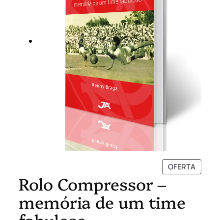
P
OFERTA
Rolo Compressor –
R
O
memória de um time
D
U
fabuloso