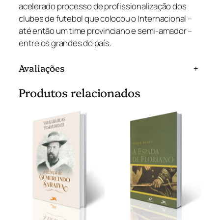
acelerado processo de profissionalização dos
a
clubes de futebol que colocou o Internacional –
d
até então um time provinciano e semi-amador –
e
entre os grandes do país.
Avaliações
+
Produtos relacionados