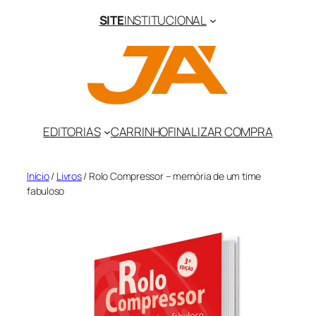
Pular
SITE
INSTITUCIONAL
para
o
conteúdo
EDITORIAS
CARRINHO
FINALIZAR COMPRA
Início
/
Livros
/ Rolo Compressor – memória de um time
fabuloso