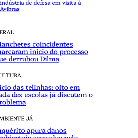
indústria de defesa em visita à
Avibras
ERAL
anchetes coincidentes
arcaram início do processo
ue derrubou Dilma
ULTURA
ício das telinhas: oito em
ada dez escolas já discutem o
roblema
MBIENTE JÁ
nquérito apura danos
mbientais causados pelo