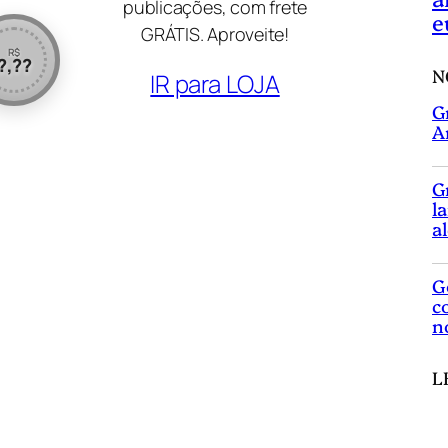
publicações, com frete
e
GRÁTIS. Aproveite!
R$
?,??
N
IR para LOJA
G
A
G
l
a
G
c
n
L