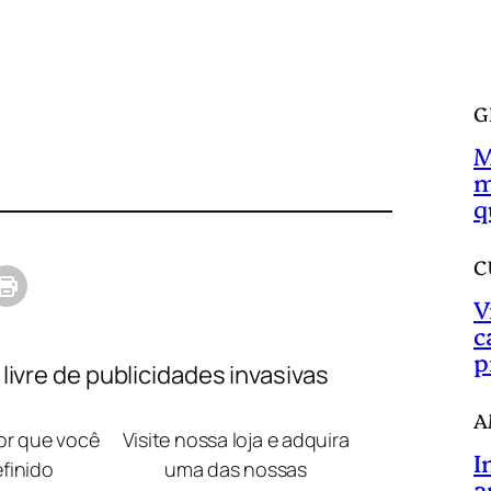
a
r
G
M
m
q
C
V
c
p
ivre de publicidades invasivas
A
lor que você
Visite nossa loja e adquira
I
efinido
uma das nossas
a