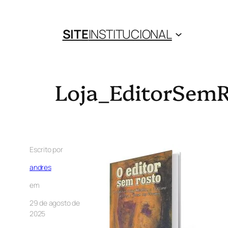
SITE
INSTITUCIONAL
Loja_EditorSem
Escrito por
andres
em
29 de agosto de
2025