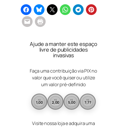
Ajude a manter este espaço
livre de publicidades
invasivas
Faça uma contribuição via PIX no
valor que você quiser ou utilize
um valor pré-definido
R$
R$
R$
R$
1,00
2,00
5,00
?,??
Visite nossa loja e adquira uma