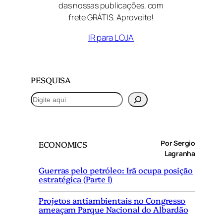
das nossas publicações, com
frete GRÁTIS. Aproveite!
IR para LOJA
PESQUISA
P
e
s
q
Por Sergio
ECONOMICS
u
Lagranha
i
Guerras pelo petróleo: Irã ocupa posição
s
estratégica (Parte I)
a
r
Projetos antiambientais no Congresso
ameaçam Parque Nacional do Albardão