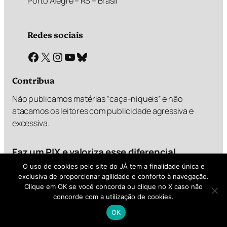
Porto Alegre – RS – Brasil
Redes sociais
Facebook
X
Instagram
Youtube
Bluesky
Contribua
Não publicamos matérias “caça-níqueis” e não
atacamos os leitores com publicidade agressiva e
excessiva.
Faz um PIX e valoriza esse diferencial
O uso de cookies pelo site do JÁ tem a finalidade única e
exclusiva de proporcionar agilidade e conforto à navegação.
Clique em OK se você concorda ou clique no X caso não
R$
R$
R$
R$
1,00
2,00
5,00
?,??
concorde com a utilização de cookies.
OK