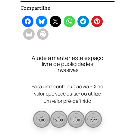
Compartilhe
Ajude a manter este espaço
livre de publicidades
invasivas
Faça uma contribuição via PIX no
valor que você quiser ou utilize
um valor pré-definido
R$
R$
R$
R$
1,00
2,00
5,00
?,??