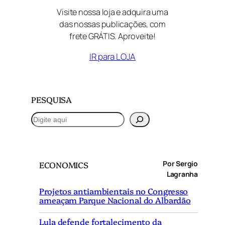
Visite nossa loja e adquira uma
das nossas publicações, com
frete GRÁTIS. Aproveite!
IR para LOJA
PESQUISA
P
e
s
q
Por Sergio
ECONOMICS
u
Lagranha
i
Projetos antiambientais no Congresso
s
ameaçam Parque Nacional do Albardão
a
r
Lula defende fortalecimento da