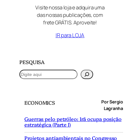
Visite nossa loja e adquira uma
das nossas publicações, com
frete GRÁTIS. Aproveite!
IR para LOJA
PESQUISA
P
e
s
q
Por Sergio
ECONOMICS
u
Lagranha
i
Guerras pelo petróleo: Irã ocupa posição
s
estratégica (Parte I)
a
r
Projetos antiambientais no Congresso