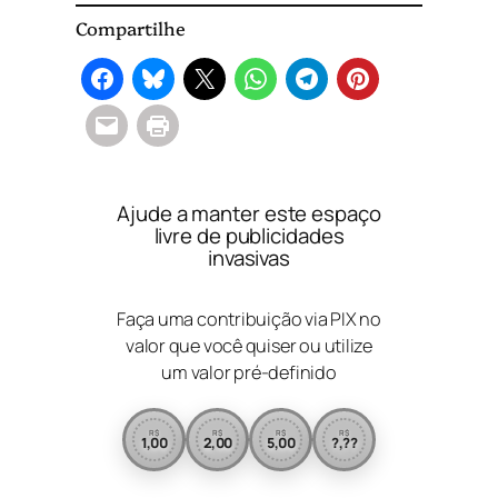
Compartilhe
Ajude a manter este espaço
livre de publicidades
invasivas
Faça uma contribuição via PIX no
valor que você quiser ou utilize
um valor pré-definido
R$
R$
R$
R$
1,00
2,00
5,00
?,??