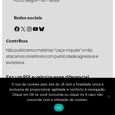
Porto Alegre – RS – Brasil
Redes sociais
Facebook
X
Instagram
Youtube
Bluesky
Contribua
Não publicamos matérias “caça-níqueis” e não
atacamos os leitores com publicidade agressiva e
excessiva.
Faz um PIX e valoriza esse diferencial
O uso de cookies pelo site do JÁ tem a finalidade única e
exclusiva de proporcionar agilidade e conforto à navegação.
Clique em OK se você concorda ou clique no X caso não
R$
R$
R$
R$
1,00
2,00
5,00
?,??
concorde com a utilização de cookies.
OK