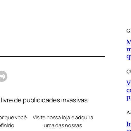
a
r
G
M
m
q
C
V
c
p
ivre de publicidades invasivas
A
lor que você
Visite nossa loja e adquira
I
efinido
uma das nossas
a