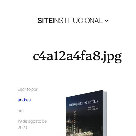
SITE
INSTITUCIONAL
c4a12a4fa8.jpg
Escrito por
andres
em
19 de agosto de
2020