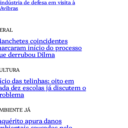
indústria de defesa em visita à
Avibras
ERAL
anchetes coincidentes
arcaram início do processo
ue derrubou Dilma
ULTURA
ício das telinhas: oito em
ada dez escolas já discutem o
roblema
MBIENTE JÁ
nquérito apura danos
mbientais causados pelo