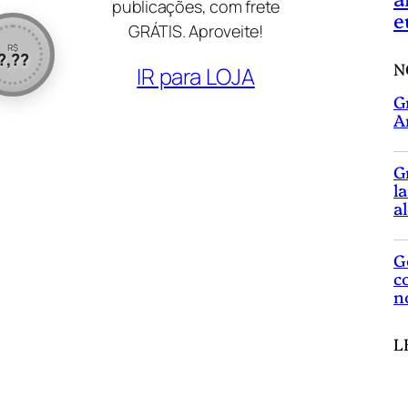
publicações, com frete
e
GRÁTIS. Aproveite!
R$
?,??
N
IR para LOJA
G
A
G
l
a
G
c
n
L