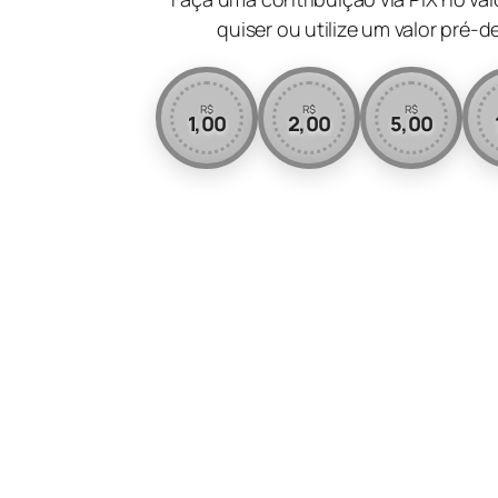
quiser ou utilize um valor pré-d
R$
R$
R$
1,00
2,00
5,00