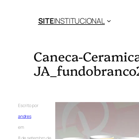
SITE
INSTITUCIONAL
Caneca-Ceramica
JA_fundobranco
Escrito por
andres
em
8 de setembro de