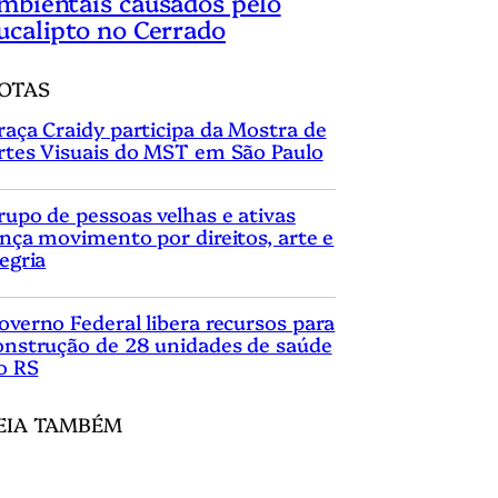
mbientais causados pelo
ucalipto no Cerrado
OTAS
raça Craidy participa da Mostra de
rtes Visuais do MST em São Paulo
rupo de pessoas velhas e ativas
ança movimento por direitos, arte e
legria
overno Federal libera recursos para
onstrução de 28 unidades de saúde
o RS
EIA TAMBÉM