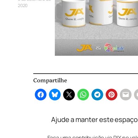
2020
Compartilhe
Ajude a manter este espaço l
Faça uma contribuição via PIX no va