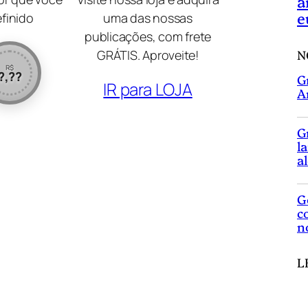
a
e
efinido
uma das nossas
publicações, com frete
N
GRÁTIS. Aproveite!
R$
?,??
G
IR para LOJA
A
G
l
a
G
c
n
L